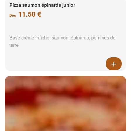
Pizza saumon épinards junior
11.50 €
Dès
Base crème fraîche, saumon, épinards, pommes de
terre