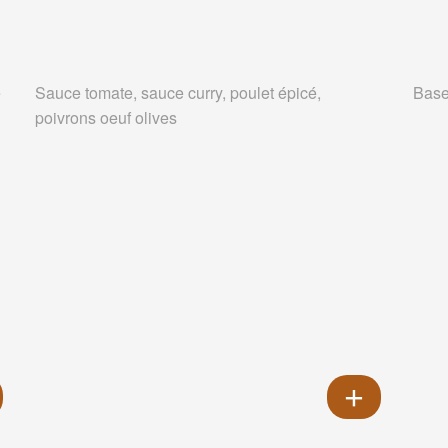
e
Sauce tomate, sauce curry, poulet épicé,
Base
poivrons oeuf olives