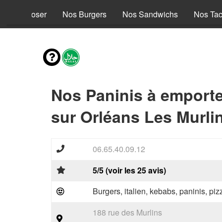
s à composer
Nos Burgers
Nos Sandwichs
Nos Ta
Nos Paninis à emporte
sur Orléans Les Murli
06.65.40.09.12
5/5 (voir les 25 avis)
Burgers, italien, kebabs, paninis, pi
188 rue des Murlins