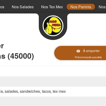
cos
Nos Salades
Nos Tex Mex
Nos Paninis
Nos
r
À emporter
ns (45000)
Précommande possible
zza, salades, sandwiches, tacos, tex mex