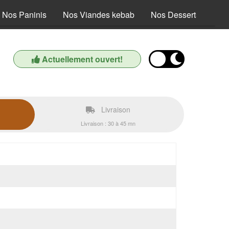
Nos Paninis
Nos Viandes kebab
Nos Desserts
Nos
Actuellement ouvert!
Livraison
Livraison : 30 à 45 mn