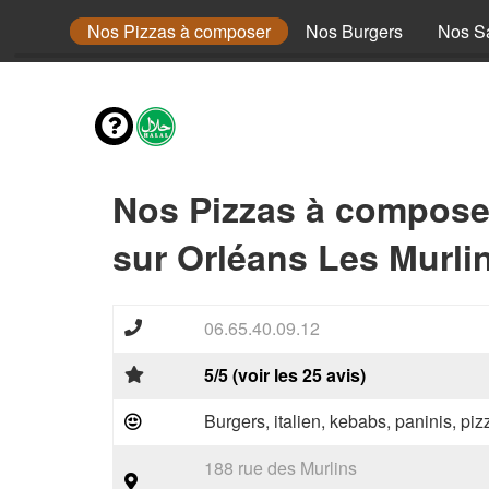
a Méga
Nos Pizzas à composer
Nos Burgers
Nos S
Nos Pizzas à compose
sur Orléans Les Murli
06.65.40.09.12
5/5 (voir les 25 avis)
Burgers, italien, kebabs, paninis, pi
188 rue des Murlins