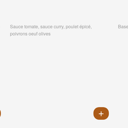
e
Sauce tomate, sauce curry, poulet épicé,
Base
poivrons oeuf olives