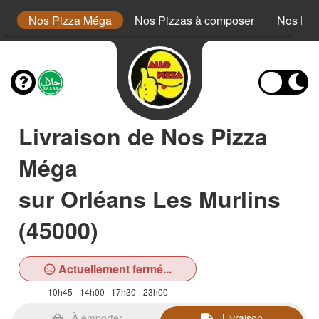
or
Nos Pizza Méga
Nos Pizzas à composer
Nos Bur
Livraison de Nos Pizza
Méga
sur Orléans Les Murlins
(45000)
Actuellement fermé...
10h45 - 14h00 | 17h30 - 23h00
À emporter
Livraison