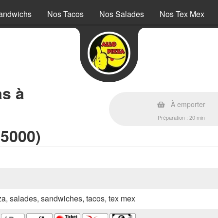
andwichs
Nos Tacos
Nos Salades
Nos Tex Mex
as à
À emporter
Préparation : 20 min
45000)
zza, salades, sandwiches, tacos, tex mex