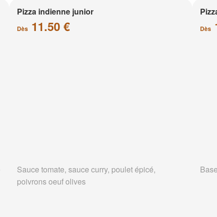
Pizza indienne junior
Pizz
11.50 €
Dès
Dès
e
Sauce tomate, sauce curry, poulet épicé,
Base
poivrons oeuf olives