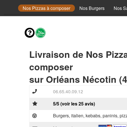
a Méga
Nos Pizzas à composer
Nos Burgers
Nos S
Livraison de Nos Pizz
composer
sur Orléans Nécotin (
06.65.40.09.12
5/5 (voir les 25 avis)
Burgers, italien, kebabs, paninis, pi