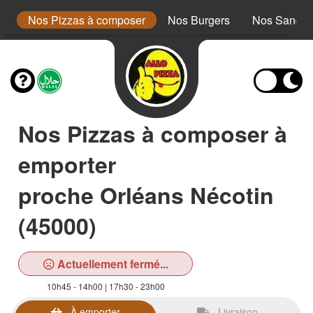
a
Nos Pizzas à composer
Nos Burgers
Nos Sandwi
Nos Pizzas à composer à
emporter
proche Orléans Nécotin
(45000)
Actuellement fermé...
10h45 - 14h00 | 17h30 - 23h00
À emporter
Livraison