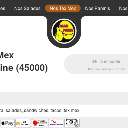
cos
Nos Salades
Nos Tex Mex
Nos Paninis
Nos
Mex
À emporter
ine (45000)
Précommande pour 11h05
zza, salades, sandwiches, tacos, tex mex