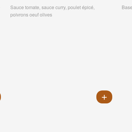
e
Sauce tomate, sauce curry, poulet épicé,
Base
poivrons oeuf olives