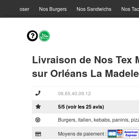
s à composer
Nos Burgers
Nos Sandwichs
Nos Ta
Livraison de Nos Tex 
sur Orléans La Madele
06.65.40.09.12
5/5 (voir les 25 avis)
Burgers, italien, kebabs, paninis, pi
Moyens de paiement :