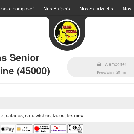
zzas à composer
Nos Burgers
Nos Sandwichs
Nos 
as Senior
À emporter
ine (45000)
Préparation : 20 min
zza, salades, sandwiches, tacos, tex mex