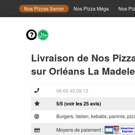
 Junior
Nos Pizzas Senior
Nos Pizza Méga
Nos Pi
Livraison de Nos Pizz
sur Orléans La Madele
06.65.40.09.12
5/5 (voir les 25 avis)
Burgers, italien, kebabs, paninis, pi
Moyens de paiement :