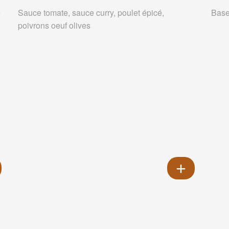
e
Sauce tomate, sauce curry, poulet épicé,
Base
poivrons oeuf olives