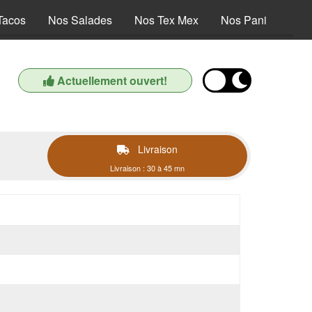
Tacos
Nos Salades
Nos Tex Mex
Nos Paninis
N
Actuellement ouvert!
Livraison
Livraison : 30 à 45 mn