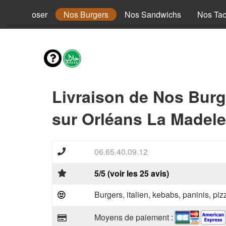
s à composer
Nos Burgers
Nos Sandwichs
Nos Ta
Livraison de Nos Burg
sur Orléans La Madele
06.65.40.09.12
5/5 (voir les 25 avis)
Burgers, italien, kebabs, paninis, pi
Moyens de paiement :