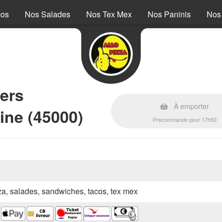
cos
Nos Salades
Nos Tex Mex
Nos Paninis
Nos
ers
À emporter
ine (45000)
Précommande pour 17h50
zza, salades, sandwiches, tacos, tex mex