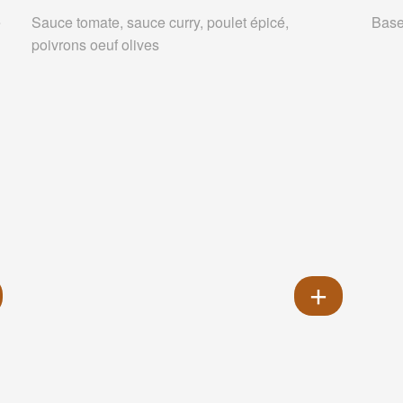
e
Sauce tomate, sauce curry, poulet épicé,
Base
poivrons oeuf olives