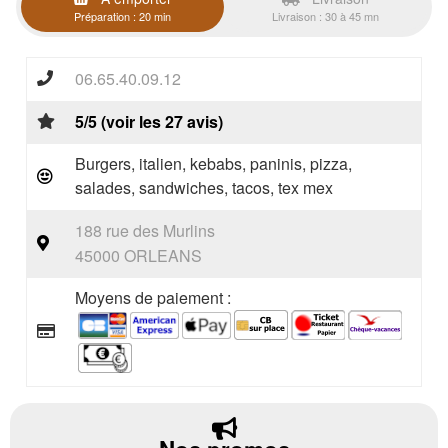
Préparation : 20 min
Livraison : 30 à 45 mn
06.65.40.09.12
5/5 (voir les 27 avis)
Burgers, italien, kebabs, paninis, pizza,
salades, sandwiches, tacos, tex mex
188 rue des Murlins
45000 ORLEANS
Moyens de paiement :