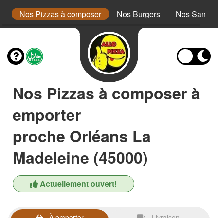
a
Nos Pizzas à composer
Nos Burgers
Nos Sandwi
Nos Pizzas à composer à
emporter
proche Orléans La
Madeleine (45000)
Actuellement ouvert!
À emporter
Livraison