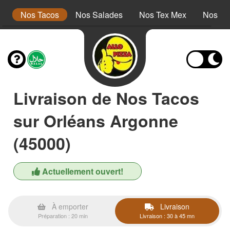
s
Nos Tacos
Nos Salades
Nos Tex Mex
Nos Pa
Livraison de Nos Tacos
sur Orléans Argonne
(45000)
Actuellement ouvert!
À emporter
Livraison
Préparation : 20 min
Livraison : 30 à 45 mn