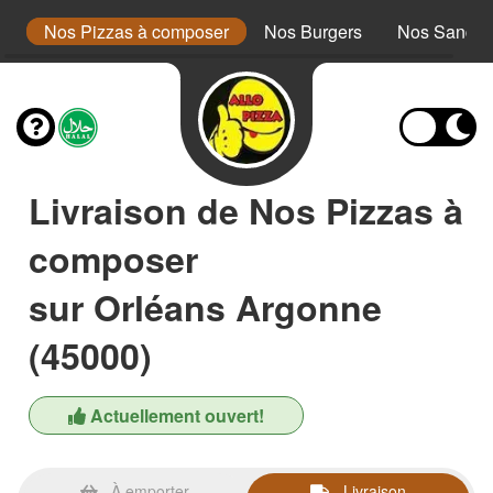
a
Nos Pizzas à composer
Nos Burgers
Nos Sandwi
Livraison de Nos Pizzas à
composer
sur Orléans Argonne
(45000)
Actuellement ouvert!
À emporter
Livraison