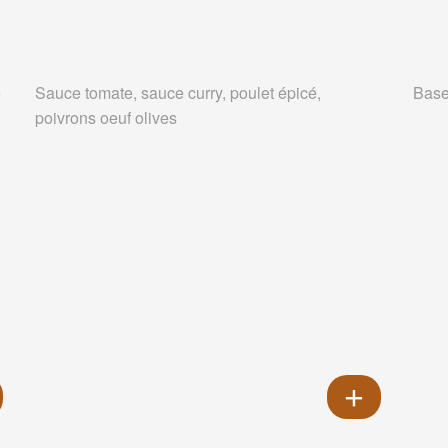
e
Sauce tomate, sauce curry, poulet épicé,
Base
poivrons oeuf olives