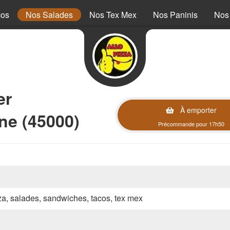
cos
Nos Salades
Nos Tex Mex
Nos Paninis
Nos
er
À emporter
ne (45000)
Précommande pour 17h50
zza, salades, sandwiches, tacos, tex mex