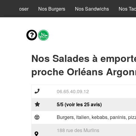
s à composer
Nos Burgers
Nos Sandwichs
Nos Ta
Nos Salades à emport
proche Orléans Argon
06.65.40.09.12
5/5 (voir les 25 avis)
Burgers, italien, kebabs, paninis, pi
188 rue des Murlins