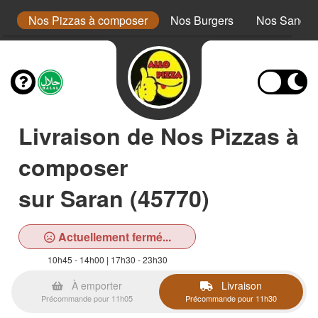
a
Nos Pizzas à composer
Nos Burgers
Nos Sandwi
Livraison de Nos Pizzas à
composer
sur Saran (45770)
Actuellement fermé...
10h45 - 14h00 | 17h30 - 23h30
À emporter
Livraison
Précommande pour 11h05
Précommande pour 11h30