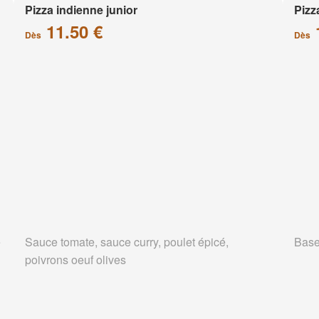
Pizza indienne junior
Pizz
11.50 €
Dès
Dès
e
Sauce tomate, sauce curry, poulet épicé,
Base
poivrons oeuf olives