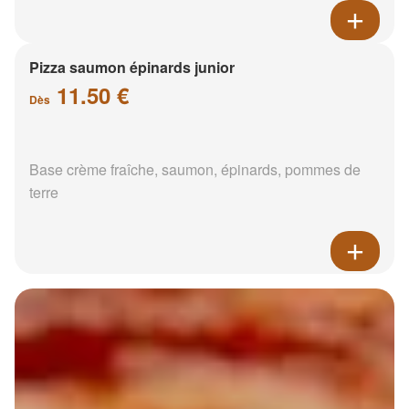
Pizza saumon épinards junior
11.50 €
Dès
Base crème fraîche, saumon, épinards, pommes de
terre