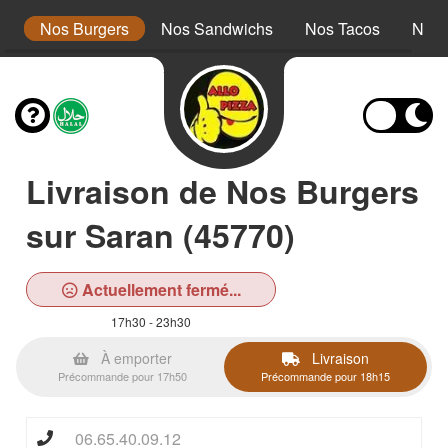
r
Nos Burgers
Nos Sandwichs
Nos Tacos
Nos 
Livraison de Nos Burgers
sur Saran (45770)
Actuellement fermé...
17h30 - 23h30
À emporter
Livraison
Précommande pour 17h50
Précommande pour 18h15
06.65.40.09.12