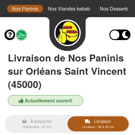
x
Nos Paninis
Nos Viandes kebab
Nos Desserts
Livraison de Nos Paninis
sur Orléans Saint Vincent
(45000)
Actuellement ouvert!
À emporter
Livraison
Préparation : 20 min
Livraison : 30 à 45 mn