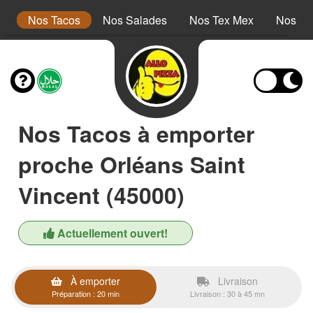
s
Nos Tacos
Nos Salades
Nos Tex Mex
Nos Pa
Nos Tacos à emporter
proche Orléans Saint
Vincent (45000)
Actuellement ouvert!
À emporter
Livraison
Préparation : 20 min
Livraison : 30 à 45 mn