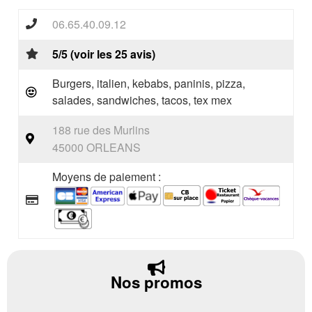
06.65.40.09.12
5/5 (voir les 25 avis)
Burgers, italien, kebabs, paninis, pizza,
salades, sandwiches, tacos, tex mex
188 rue des Murlins
45000 ORLEANS
Moyens de paiement :
Nos promos