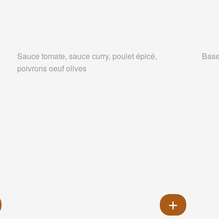
e
Sauce tomate, sauce curry, poulet épicé,
Base
poivrons oeuf olives