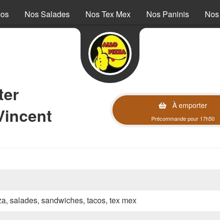
cos
Nos Salades
Nos Tex Mex
Nos Paninis
Nos
ter
À emporter
Vincent
Précommande pour 17h50
zza, salades, sandwiches, tacos, tex mex