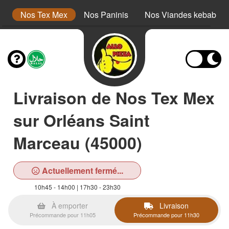
s
Nos Tex Mex
Nos Paninis
Nos Viandes kebab
Livraison de Nos Tex Mex
sur Orléans Saint
Marceau (45000)
Actuellement fermé...
10h45 - 14h00 | 17h30 - 23h30
À emporter
Livraison
Précommande pour 11h05
Précommande pour 11h30