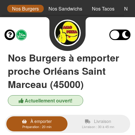
r
Nos Burgers
Nos Sandwichs
Nos Tacos
Nos 
Nos Burgers à emporter
proche Orléans Saint
Marceau (45000)
Actuellement ouvert!
À emporter
Livraison
Préparation : 20 min
Livraison : 30 à 45 mn