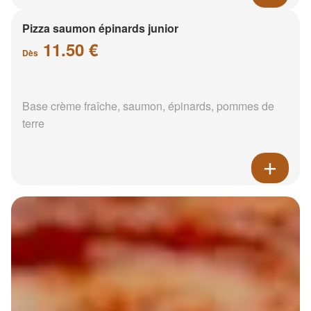
Pizza saumon épinards junior
11.50 €
Dès
Base crème fraîche, saumon, épinards, pommes de
terre