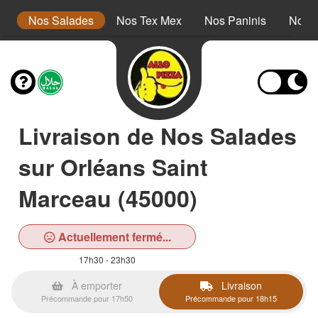
s
Nos Salades
Nos Tex Mex
Nos Paninis
Nos 
Livraison de Nos Salades
sur Orléans Saint
Marceau (45000)
Actuellement fermé...
17h30 - 23h30
À emporter
Livraison
Précommande pour 17h50
Précommande pour 18h15