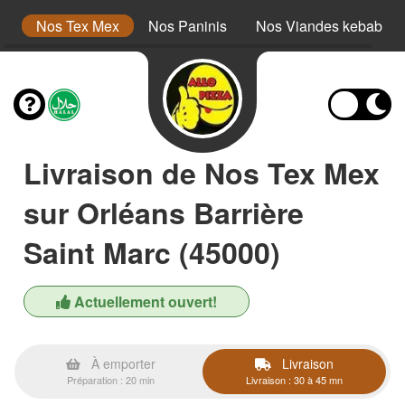
s
Nos Tex Mex
Nos Paninis
Nos Viandes kebab
Livraison de Nos Tex Mex
sur Orléans Barrière
Saint Marc (45000)
Actuellement ouvert!
À emporter
Livraison
Préparation : 20 min
Livraison : 30 à 45 mn