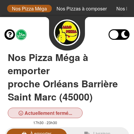
or
Nos Pizza Méga
Nos Pizzas à composer
Nos Bur
Nos Pizza Méga à
emporter
proche Orléans Barrière
Saint Marc (45000)
Actuellement fermé...
17h30 - 23h30
À emporter
Livraison