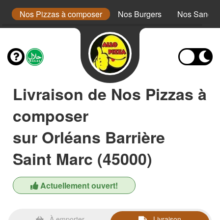
a
Nos Pizzas à composer
Nos Burgers
Nos Sandwi
Livraison de Nos Pizzas à
composer
sur Orléans Barrière
Saint Marc (45000)
Actuellement ouvert!
À emporter
Livraison