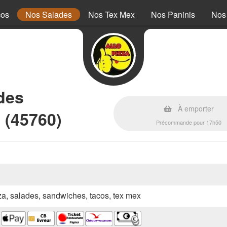
cos
Nos Salades
Nos Tex Mex
Nos Paninis
Nos
des
À emporter
 (45760)
Précommande pour 17h50
zza, salades, sandwiches, tacos, tex mex