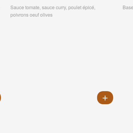
e
Sauce tomate, sauce curry, poulet épicé,
Base
poivrons oeuf olives