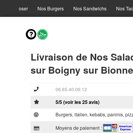
s à composer
Nos Burgers
Nos Sandwichs
Nos Ta
Livraison de Nos Sala
sur Boigny sur Bionne
06.65.40.09.12
5/5 (voir les 25 avis)
Burgers, italien, kebabs, paninis, pi
Moyens de paiement :