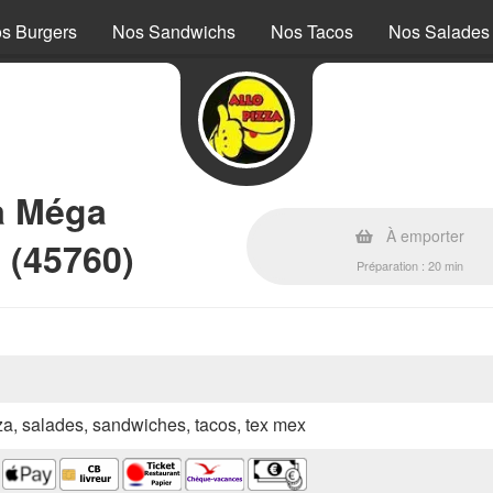
s Burgers
Nos Sandwichs
Nos Tacos
Nos Salades
a Méga
À emporter
 (45760)
Préparation : 20 min
zza, salades, sandwiches, tacos, tex mex