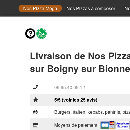
 Senior
Nos Pizza Méga
Nos Pizzas à composer
No
Livraison de Nos Pizz
sur Boigny sur Bionne
06.65.40.09.12
5/5 (voir les 25 avis)
Burgers, italien, kebabs, paninis, pi
Moyens de paiement :