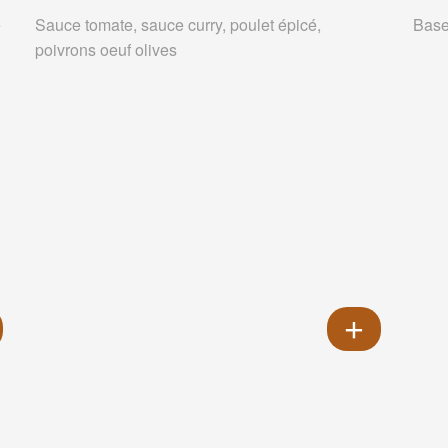
e
Sauce tomate, sauce curry, poulet épicé,
Base
poivrons oeuf olives