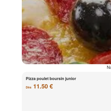
No
Pizza poulet boursin junior
11.50 €
Dès