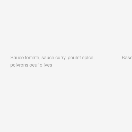
e
Sauce tomate, sauce curry, poulet épicé,
Base
poivrons oeuf olives