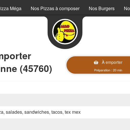
izza Méga
Nos Pizzas à composer
Nos Burgers
No
mporter
À emporter
nne (45760)
Préparation : 20 min
zza, salades, sandwiches, tacos, tex mex