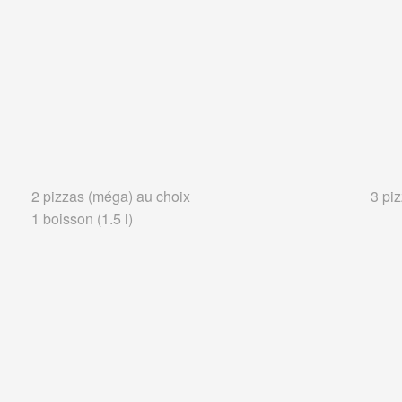
2 pizzas (méga) au choix
3 pi
1 boisson (1.5 l)