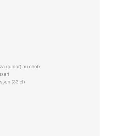
za (junior) au choix
ssert
sson (33 cl)