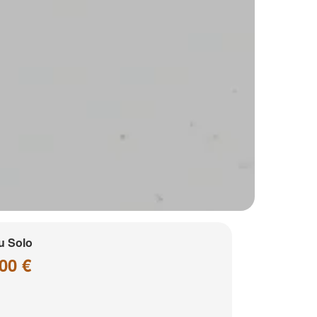
u Solo
00 €