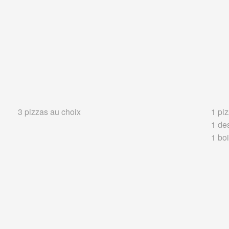
3 pizzas au choix
1 piz
1 de
1 boi