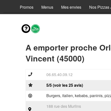
Promos
Menus
Mes envies
Nos Pizzas 
A emporter proche Orl
Vincent (45000)
06.65.40.09.12
5/5 (voir les 25 avis)
Burgers, italien, kebabs, paninis, pi
188 rue des Murlins