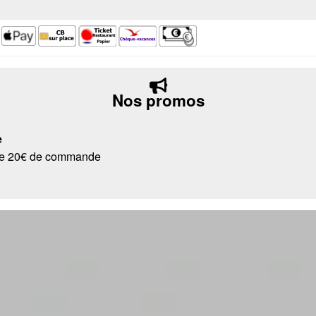
Nos promos
e
r de 20€ de commande