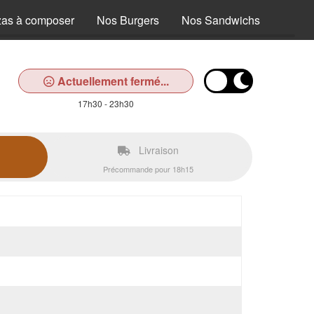
zas à composer
Nos Burgers
Nos Sandwichs
Nos T
Actuellement fermé...
17h30 - 23h30
Livraison
Précommande pour 18h15