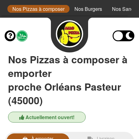
a
Nos Pizzas à composer
Nos Burgers
Nos Sandwi
Nos Pizzas à composer à
emporter
proche Orléans Pasteur
(45000)
Actuellement ouvert!
À emporter
Livraison