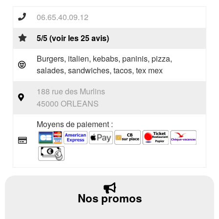
06.65.40.09.12
5/5 (voir les 25 avis)
Burgers, italien, kebabs, paninis, pizza,
salades, sandwiches, tacos, tex mex
188 rue des Murlins
45000 ORLEANS
Moyens de paiement :
Nos promos