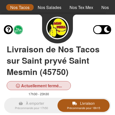
s
Nos Tacos
Nos Salades
Nos Tex Mex
Nos Pa
Livraison de Nos Tacos
sur Saint pryvé Saint
Mesmin (45750)
Actuellement fermé...
17h30 - 23h30
À emporter
Livraison
Précommande pour 17h50
Précommande pour 18h15