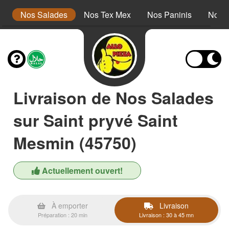
s
Nos Salades
Nos Tex Mex
Nos Paninis
Nos 
Livraison de Nos Salades
sur Saint pryvé Saint
Mesmin (45750)
Actuellement ouvert!
À emporter
Livraison
Préparation : 20 min
Livraison : 30 à 45 mn