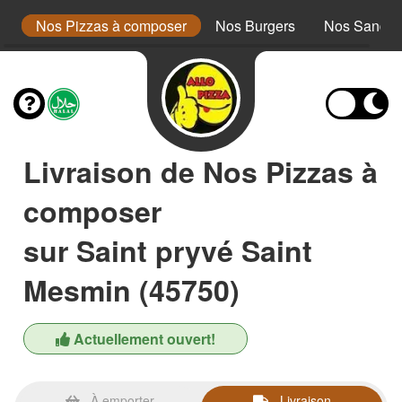
a
Nos Pizzas à composer
Nos Burgers
Nos Sandwi
Livraison de Nos Pizzas à
composer
sur Saint pryvé Saint
Mesmin (45750)
Actuellement ouvert!
À emporter
Livraison