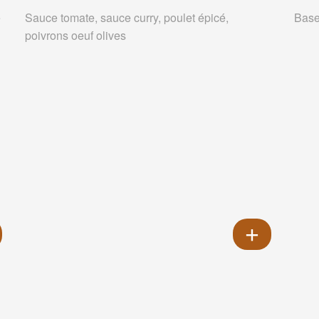
e
Sauce tomate, sauce curry, poulet épicé,
Base
poivrons oeuf olives