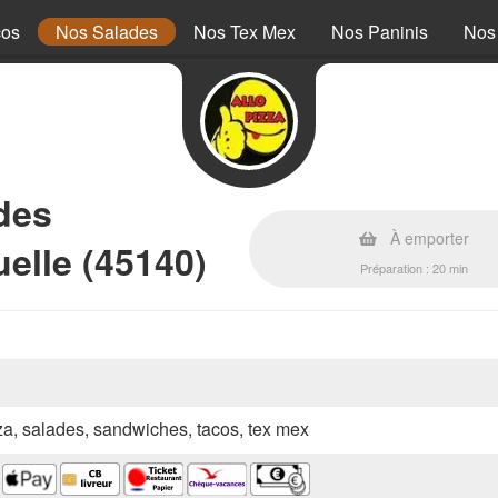
cos
Nos Salades
Nos Tex Mex
Nos Paninis
Nos
des
À emporter
uelle (45140)
Préparation : 20 min
zza, salades, sandwiches, tacos, tex mex