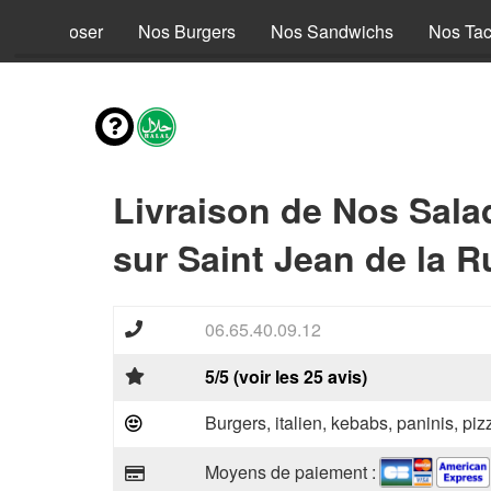
s à composer
Nos Burgers
Nos Sandwichs
Nos Ta
Livraison de Nos Sala
sur Saint Jean de la R
06.65.40.09.12
5/5 (voir les 25 avis)
Burgers, italien, kebabs, paninis, pi
Moyens de paiement :