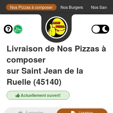
a
Nos Pizzas à composer
Nos Burgers
Nos Sandwi
Livraison de Nos Pizzas à
composer
sur Saint Jean de la
Ruelle (45140)
Actuellement ouvert!
À emporter
Livraison