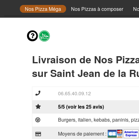
 Senior
Nos Pizza Méga
Nos Pizzas à composer
No
Livraison de Nos Pizz
sur Saint Jean de la R
06.65.40.09.12
5/5 (voir les 25 avis)
Burgers, italien, kebabs, paninis, pi
Moyens de paiement :