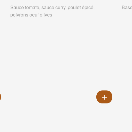
e
Sauce tomate, sauce curry, poulet épicé,
Base
poivrons oeuf olives