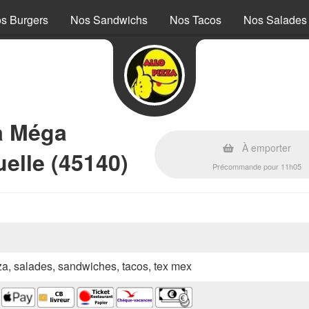
s Burgers
Nos Sandwichs
Nos Tacos
Nos Salades
a Méga
À emporter
uelle (45140)
Précommande pour 11h05
zza, salades, sandwiches, tacos, tex mex