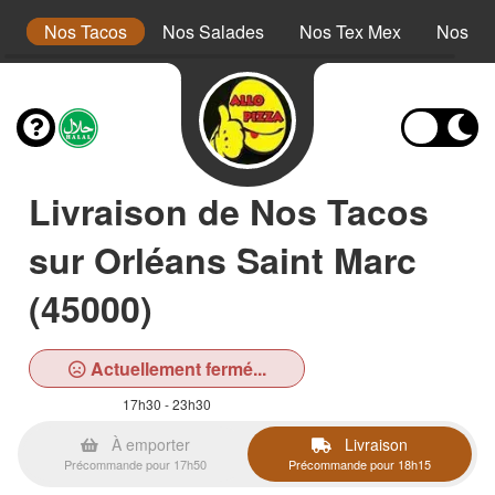
s
Nos Tacos
Nos Salades
Nos Tex Mex
Nos Pa
Livraison de Nos Tacos
sur Orléans Saint Marc
(45000)
Actuellement fermé...
17h30 - 23h30
À emporter
Livraison
Précommande pour 17h50
Précommande pour 18h15