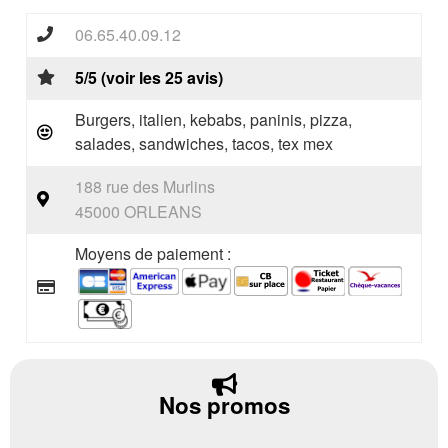
06.65.40.09.12
5/5 (voir les 25 avis)
Burgers, italien, kebabs, paninis, pizza,
salades, sandwiches, tacos, tex mex
188 rue des Murlins
45000 ORLEANS
Moyens de paiement :
Nos promos