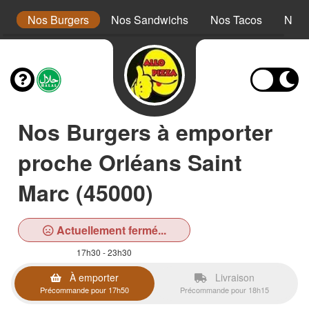
r
Nos Burgers
Nos Sandwichs
Nos Tacos
Nos 
Nos Burgers à emporter
proche Orléans Saint
Marc (45000)
Actuellement fermé...
17h30 - 23h30
À emporter
Livraison
Précommande pour 17h50
Précommande pour 18h15