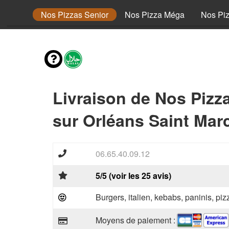
 Junior
Nos Pizzas Senior
Nos Pizza Méga
Nos Pi
Livraison de Nos Pizz
sur Orléans Saint Mar
06.65.40.09.12
5/5 (voir les 25 avis)
Burgers, italien, kebabs, paninis, pi
Moyens de paiement :