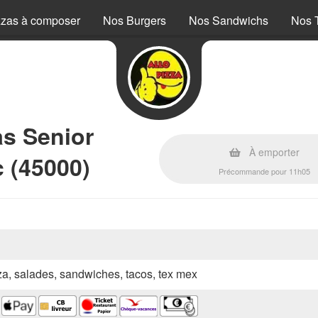
zzas à composer
Nos Burgers
Nos Sandwichs
Nos 
as Senior
À emporter
c (45000)
Précommande pour 11h05
zza, salades, sandwiches, tacos, tex mex