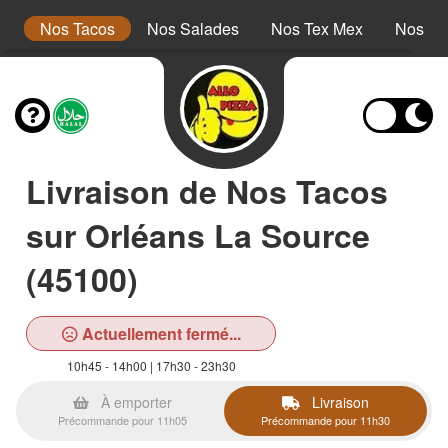
s
Nos Tacos
Nos Salades
Nos Tex Mex
Nos Pa
Livraison de Nos Tacos
sur Orléans La Source
(45100)
Actuellement fermé...
10h45 - 14h00 | 17h30 - 23h30
À emporter
Livraison
Précommande pour 11h05
Précommande pour 11h30