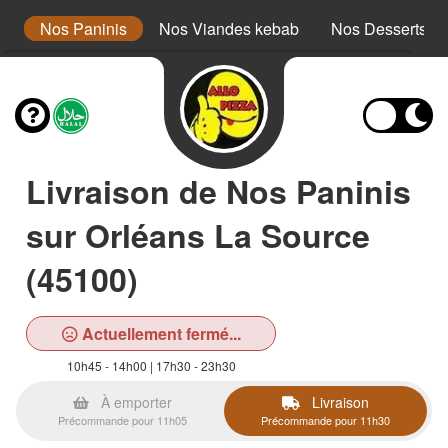
x
Nos Paninis
Nos Viandes kebab
Nos Desserts
Livraison de Nos Paninis
sur Orléans La Source
(45100)
Actuellement fermé...
10h45 - 14h00 | 17h30 - 23h30
À emporter
Livraison
Précommande pour 11h05
Précommande pour 11h30