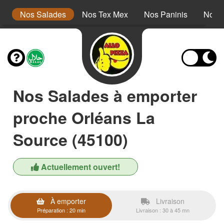
s
Nos Salades
Nos Tex Mex
Nos Paninis
Nos 
Nos Salades à emporter
proche Orléans La
Source (45100)
Actuellement ouvert!
À emporter
Livraison
Préparation : 20 min
Livraison : 30 à 45 mn