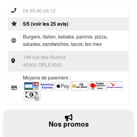
06.65.40.09.12
5/5 (voir les 25 avis)
Burgers, italien, kebabs, paninis, pizza,
salades, sandwiches, tacos, tex mex
188 rue des Murlins
45000 ORLEANS
Moyens de paiement :
Nos promos