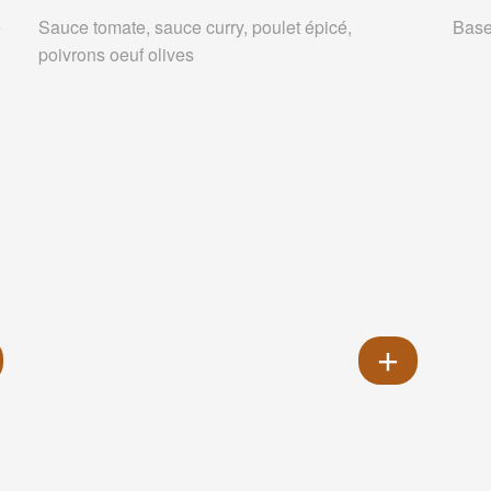
e
Sauce tomate, sauce curry, poulet épicé,
Base
poivrons oeuf olives