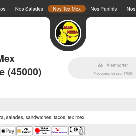
cos
Nos Salades
Nos Tex Mex
Nos Paninis
Nos
Mex
À emporter
e (45000)
Précommande pour 17h50
zza, salades, sandwiches, tacos, tex mex