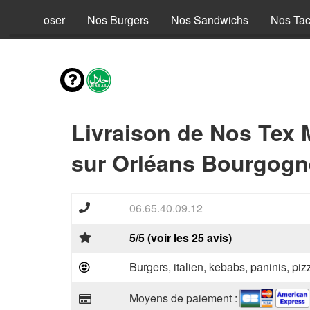
s à composer
Nos Burgers
Nos Sandwichs
Nos Ta
Livraison de Nos Tex 
sur Orléans Bourgogn
06.65.40.09.12
5/5 (voir les 25 avis)
Burgers, italien, kebabs, paninis, pi
Moyens de paiement :