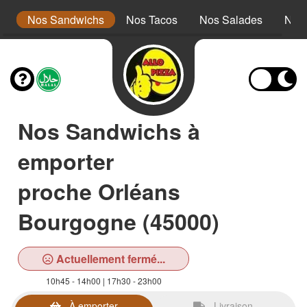
s
Nos Sandwichs
Nos Tacos
Nos Salades
Nos
Nos Sandwichs à
emporter
proche Orléans
Bourgogne (45000)
Actuellement fermé...
10h45 - 14h00 | 17h30 - 23h00
À emporter
Livraison