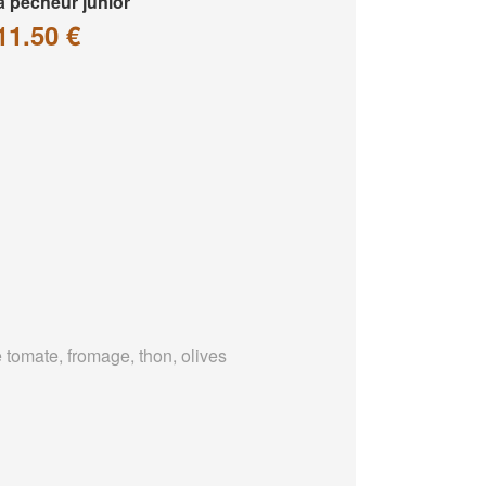
a pêcheur junior
11.50 €
 tomate, fromage, thon, olives