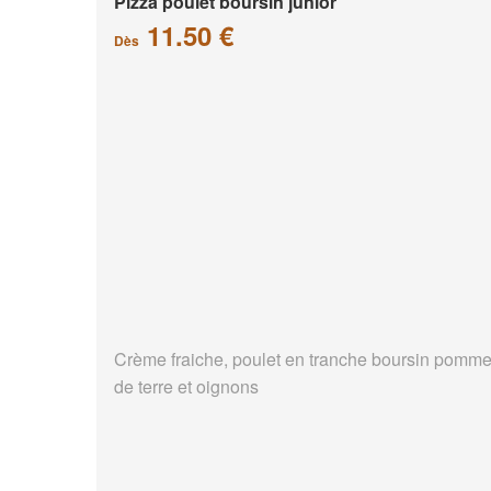
Pizza poulet boursin junior
11.50 €
Dès
Crème fraiche, poulet en tranche boursin pomm
de terre et oignons