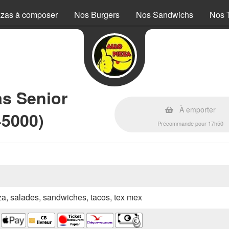
zzas à composer
Nos Burgers
Nos Sandwichs
Nos 
as Senior
À emporter
45000)
Précommande pour 17h50
zza, salades, sandwiches, tacos, tex mex