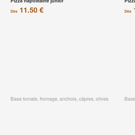
Pizza napolitaine junior
Pizz
11.50 €
Dès
Dès
Base tomate, fromage, anchois, câpres, olives
Base