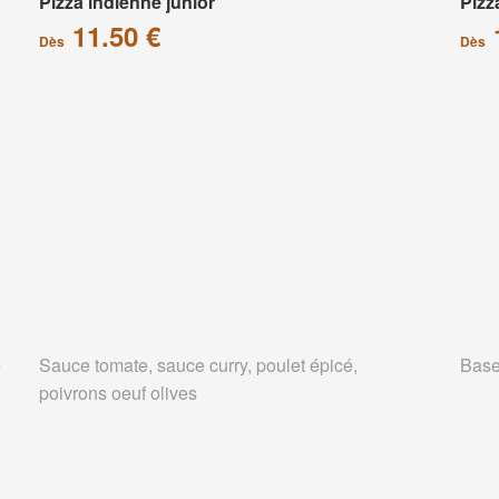
Pizza indienne junior
Pizz
11.50 €
Dès
Dès
e
Sauce tomate, sauce curry, poulet épicé,
Base
poivrons oeuf olives