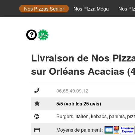
 Junior
Nos Pizzas Senior
Nos Pizza Méga
Nos Pi
Livraison de Nos Pizz
sur Orléans Acacias (
06.65.40.09.12
5/5 (voir les 25 avis)
Burgers, italien, kebabs, paninis, pi
Moyens de paiement :