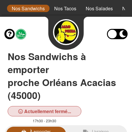
s
Nos Sandwichs
Nos Tacos
Nos Salades
Nos
Nos Sandwichs à
emporter
proche Orléans Acacias
(45000)
Actuellement fermé...
17h30 - 23h30
À emporter
Livraison