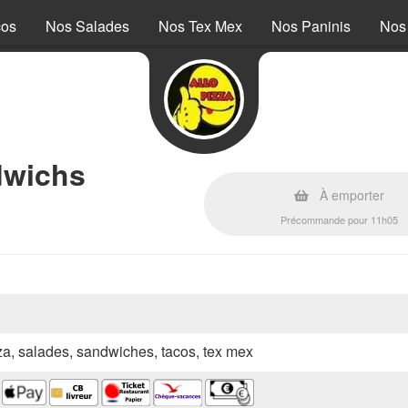
cos
Nos Salades
Nos Tex Mex
Nos Paninis
Nos
dwichs
À emporter
Précommande pour 11h05
zza, salades, sandwiches, tacos, tex mex