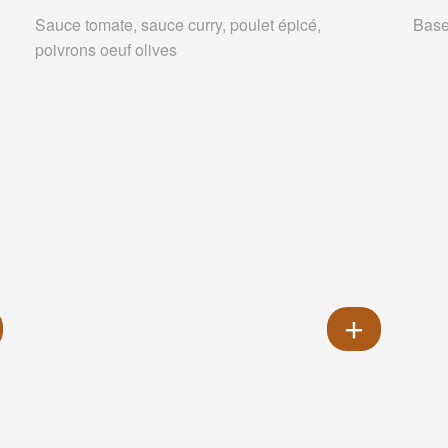
e
Sauce tomate, sauce curry, poulet épicé,
Base
poivrons oeuf olives