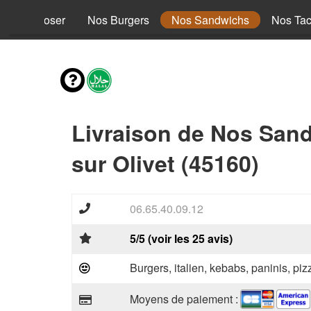
s à composer
Nos Burgers
Nos Sandwichs
Nos Ta
Livraison de Nos San
sur Olivet (45160)
06.65.40.09.12
5/5 (voir les 25 avis)
Burgers, italien, kebabs, paninis, pi
Moyens de paiement :