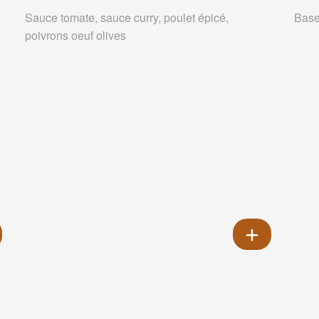
e
Sauce tomate, sauce curry, poulet épicé,
Base
poivrons oeuf olives