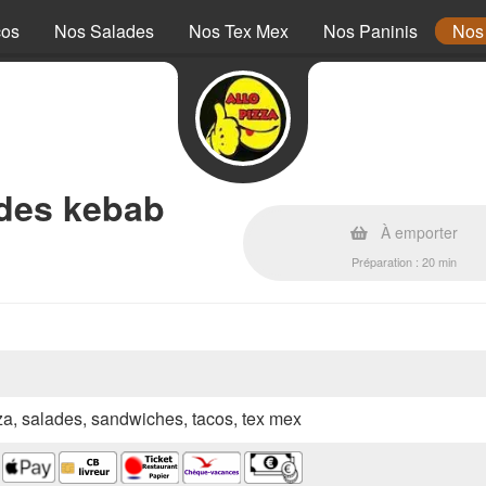
cos
Nos Salades
Nos Tex Mex
Nos Paninis
Nos
ndes kebab
À emporter
Préparation : 20 min
zza, salades, sandwiches, tacos, tex mex