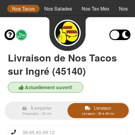
s
Nos Tacos
Nos Salades
Nos Tex Mex
Nos Pa
Livraison de Nos Tacos
sur Ingré (45140)
Actuellement ouvert!
À emporter
Livraison
Préparation : 20 min
Livraison : 30 à 45 mn
06.65.40.09.12