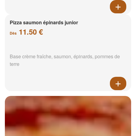
Pizza saumon épinards junior
11.50 €
Dès
Base crème fraîche, saumon, épinards, pommes de
terre